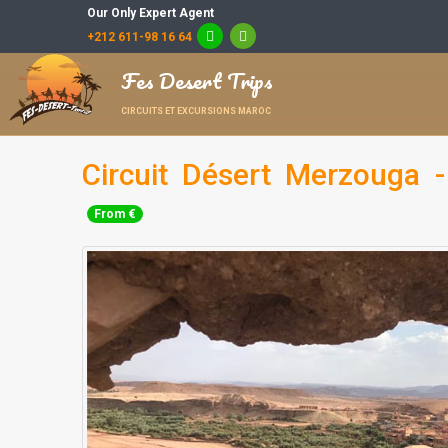
Our Only Expert Agent
+212 611-98 16 64
Fes Desert Trips
CIRCUITS ET EXCURSIONS MAROC
Circuit Désert Merzouga 
From €