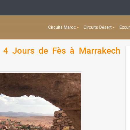
Circuits Maroc
Circuits Désert
Excur
- 4 Jours de Fès à Marrakech