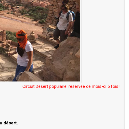
Circuit Désert populaire: réservée ce mois-ci 5 fois!
u désert.