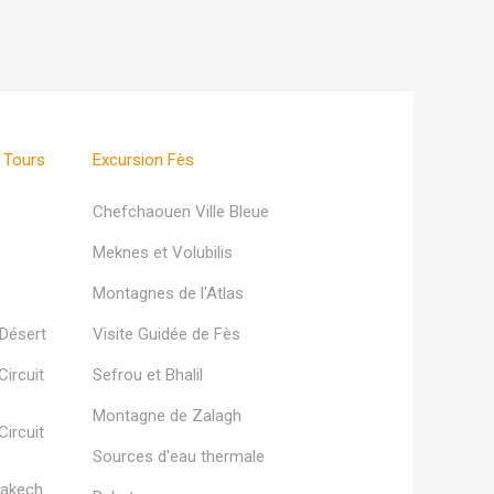
 Tours
Excursion Fès
Chefchaouen Ville Bleue
Meknes et Volubilis
Montagnes de l'Atlas
 Désert
Visite Guidée de Fès
ircuit
Sefrou et Bhalil
Montagne de Zalagh
ircuit
Sources d'eau thermale
rakech