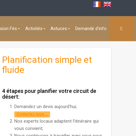
sion Fès
Activités
Astuces
Demandé d'info
Planification simple et
fluide
4 étapes pour planifier votre circuit de
désert:
Demandez un devis aujourd'hui;
Contactez nous...
Nos experts locaux adaptent l'itinéraire qui
vous convient;
Nous continuons à travailler avec vous pour