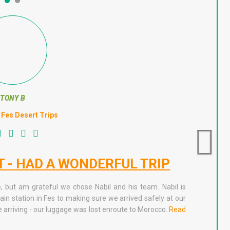
TONY B
Fes Desert Trips
T - HAD A WONDERFUL TRIP
THAN
, but am grateful we chose Nabil and his team. Nabil is
rain station in Fes to making sure we arrived safely at our
First and for
 arriving - our luggage was lost enroute to Morocco.
Read
found our riy
following day