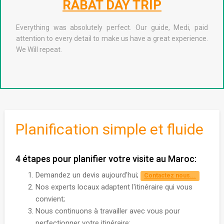
BEST DAY TRIP
Amazing day trip, gorgeous city and super friendly driver! We
got an arranged transfer to and back and stopped along the
way for pictures!
Planification simple et fluide
4 étapes pour planifier votre visite au Maroc:
Demandez un devis aujourd'hui;
Contactez nous...
Nos experts locaux adaptent l'itinéraire qui vous
convient;
Nous continuons à travailler avec vous pour
perfectionner votre itinéraire;