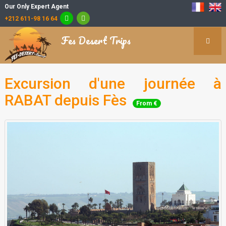
Our Only Expert Agent
+212 611-98 16 64
Fes Desert Trips
Excursion d'une journée à
RABAT depuis Fès
From €