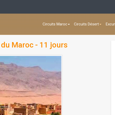
Circuits Maroc
Circuits Désert
Excur
s du Maroc - 11 jours