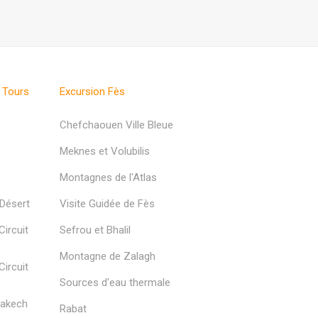
 Tours
Excursion Fès
Chefchaouen Ville Bleue
Meknes et Volubilis
Montagnes de l'Atlas
 Désert
Visite Guidée de Fès
ircuit
Sefrou et Bhalil
Montagne de Zalagh
ircuit
Sources d'eau thermale
rakech
Rabat