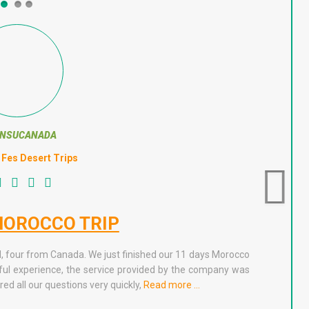
ENSUCANADA
Fes Desert Trips
MOROCCO TRIP
A W
, four from Canada. We just finished our 11 days Morocco
12 days in Mo
ful experience, the service provided by the company was
view of Sahar
d all our questions very quickly,
Read more …