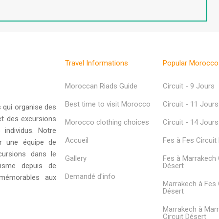
Travel Informations
Popular Morocco
Moroccan Riads Guide
Circuit - 9 Jours
Best time to visit Morocco
Circuit - 11 Jours
 qui organise des
et des excursions
Morocco clothing choices
Circuit - 14 Jours
 individus. Notre
Accueil
Fes à Fes Circuit
ar une équipe de
cursions dans le
Gallery
Fes à Marrakech C
risme depuis de
Désert
Demandé d'info
 mémorables aux
Marrakech à Fes C
Désert
Marrakech à Mar
Circuit Désert