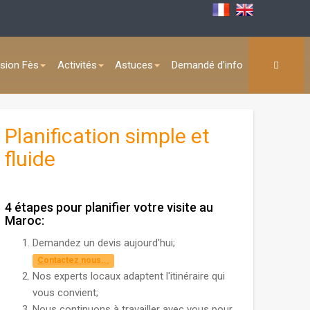
sion Fès
Activités
Astuces
Demandé d'info
Planification simple et
fluide
4 étapes pour planifier votre visite au
Maroc:
Demandez un devis aujourd'hui;
Contactez nous...
Nos experts locaux adaptent l'itinéraire qui
vous convient;
Nous continuons à travailler avec vous pour